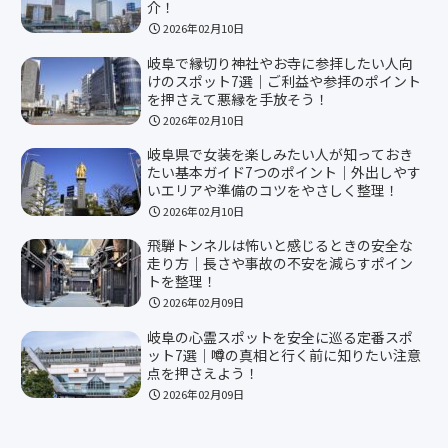
介！
2026年02月10日
岐阜で縁切り神社やお寺に参拝したい人向
けのスポット7選｜ご利益や参拝のポイント
を押さえて悪縁を手放そう！
2026年02月10日
岐阜県で女装を楽しみたい人が知っておき
たい基本ガイド7つのポイント｜外出しやす
いエリアや準備のコツをやさしく整理！
2026年02月10日
飛騨トンネルは怖いと感じるときの安全な
走り方｜長さや事故の不安を減らすポイン
トを整理！
2026年02月09日
岐阜の心霊スポットを安全に巡る定番スポ
ット7選｜噂の真相と行く前に知りたい注意
点を押さえよう！
2026年02月09日