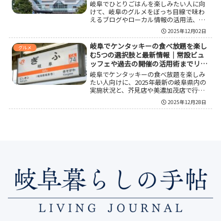
岐阜でひとりごはんを楽しみたい人に向
す。
けて、岐阜のグルメをぼっち目線で味わ
えるブログやローカル情報の活用法、ひ
とりで入りやすいエリアとジャンル、モ
2025年12月02日
ーニングから一人飲みまでのモデルコー
ス、自分で岐阜グルメブログを始めるコ
岐阜でケンタッキーの食べ放題を楽し
グルメ
ツまでを丁寧に整理しました。岐阜のグ
む5つの選択肢と最新情報｜常設ビュ
ルメを自分のペースで巡りたい人の不安
ッフェや過去の開催の活用術までリア
を和らげる内容になっています。
ルにガイド！
岐阜でケンタッキーの食べ放題を楽しみ
たい人向けに、2025年最新の岐阜県内の
実施状況と、芥見店や美濃加茂店で行わ
れた期間限定オリジナルチキン食べ放題
2025年12月28日
の内容を整理しつつ、料金と制限時間の
目安、岐阜から行きやすい名古屋など常
設ビュッフェ3店舗の特徴、予約や情報収
集のコツ、元を取る食べ方まで一通り把
握できるガイドです。