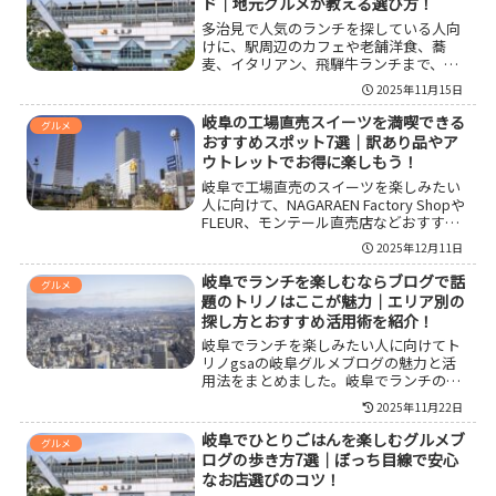
ド｜地元グルメが教える選び方！
す。
多治見で人気のランチを探している人向
けに、駅周辺のカフェや老舗洋食、蕎
麦、イタリアン、飛騨牛ランチまで、多
治見の人気ランチスポット7店とエリア
2025年11月15日
別・シーン別の選び方をまとめて紹介し
ます。
岐阜の工場直売スイーツを満喫できる
グルメ
おすすめスポット7選｜訳あり品やア
ウトレットでお得に楽しもう！
岐阜で工場直売のスイーツを楽しみたい
人に向けて、NAGARAEN Factory Shopや
FLEUR、モンテール直売店などおすすめ
スポット7カ所を厳選紹介。アウトレット
2025年12月11日
品やB級品の特徴、選び方のコツ、保存方
法やシェアのアイデアまで具体的にまと
岐阜でランチを楽しむならブログで話
グルメ
めているので、岐阜でお得にスイーツ巡
題のトリノはここが魅力｜エリア別の
りをしたい人に役立つ内容です。
探し方とおすすめ活用術を紹介！
岐阜でランチを楽しみたい人に向けてト
リノgsaの岐阜グルメブログの魅力と活
用法をまとめました。岐阜でランチのお
店を探すときにブログで話題のトリノの
2025年11月22日
写真付きレポートをどう読み解けば良い
かをエリア別やジャンル別の探し方や予
岐阜でひとりごはんを楽しむグルメブ
グルメ
算感のつかみ方とあわせて解説し、自分
ログの歩き方7選｜ぼっち目線で安心
でも岐阜ランチブログを書きたい人が参
なお店選びのコツ！
考にできる運営のコツも紹介していま