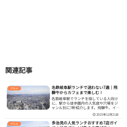
関連記事
名鉄岐阜駅ランチで迷わない7選｜飛
グルメ
騨牛からカフェまで楽しむ！
名鉄岐阜駅でランチを探している人向け
に、駅から徒歩圏内の人気店や穴場をジ
ャンル別に7軒紹介します。飛騨牛、イタ
リアン、味噌かつ、ハンバーガーなどの
2025年12月21日
名店を予算とシーン別の選び方、所要時
間の目安とあわせて整理しているので、
多治見の人気ランチおすすめ7店ガイ
グルメ
仕事や観光の合間の店選びに役立ちま