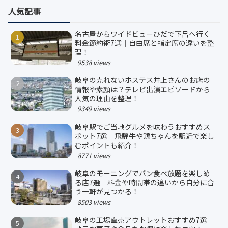
人気記事
名古屋からワイドビューひだで下呂へ行く
料金節約術7選｜自由席と指定席の違いを整
理！
9538 views
岐阜の売れないホステス井上さんのお店の
情報や素顔は？テレビ出演エピソードから
人気の理由を整理！
9349 views
岐阜駅でご当地グルメを味わうおすすめス
ポット7選｜飛騨牛や鶏ちゃんを駅近で楽し
むポイントも紹介！
8771 views
岐阜のモーニングでパン食べ放題を楽しめ
る店7選｜料金や時間帯の違いから自分に合
う一軒が見つかる！
8503 views
岐阜の工場直売アウトレットおすすめ7選｜