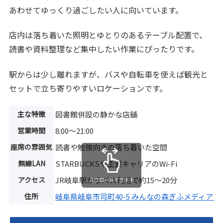
あわせてゆっくり過ごしたい人に向いています。
店内は落ち着いた照明とゆとりのあるテーブル配置で、
読書や資料整理など集中したい作業にぴったりです。
駅からは少し離れますが、バスや自転車を使えば観光と
セットで立ち寄りやすいロケーションです。
主な特徴
図書館併設の静かな店舗
営業時間
8:00〜21:00
座席の雰囲気
読書や勉強向きの落ち着いた空間
無線LAN
STARBUCKSや主要キャリアのWi-Fi
アクセス
JR岐阜駅からバス利用で約15〜20分
スクロールできます
住所
岐阜県岐阜市司町40-5 みんなの森ぎふメディアコ