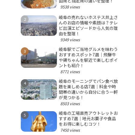
由席と指定席の違いを整理！
9538 views
岐阜の売れないホステス井上さ
んのお店の情報や素顔は？テレ
ビ出演エピソードから人気の理
由を整理！
9349 views
岐阜駅でご当地グルメを味わう
おすすめスポット7選｜飛騨牛
や鶏ちゃんを駅近で楽しむポイ
ントも紹介！
8771 views
岐阜のモーニングでパン食べ放
題を楽しめる店7選｜料金や時
間帯の違いから自分に合う一軒
が見つかる！
8503 views
岐阜の工場直売アウトレットお
すすめ7選｜地元お菓子や食品
をお得に楽しむコツ！
7450 views