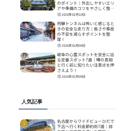
のポイント｜外出しやすいエリ
アや準備のコツをやさしく整
理！
2026年02月10日
飛騨トンネルは怖いと感じると
きの安全な走り方｜長さや事故
の不安を減らすポイントを整
理！
2026年02月09日
岐阜の心霊スポットを安全に巡
る定番スポット7選｜噂の真相
と行く前に知りたい注意点を押
さえよう！
2026年02月09日
人気記事
名古屋からワイドビューひだで
下呂へ行く料金節約術7選｜自