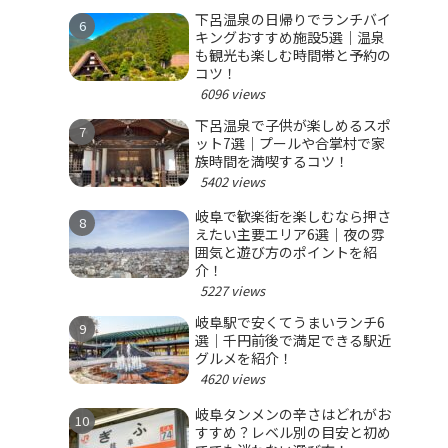
下呂温泉の日帰りでランチバイ
キングおすすめ施設5選｜温泉
も観光も楽しむ時間帯と予約の
コツ！
6096 views
下呂温泉で子供が楽しめるスポ
ット7選｜プールや合掌村で家
族時間を満喫するコツ！
5402 views
岐阜で歓楽街を楽しむなら押さ
えたい主要エリア6選｜夜の雰
囲気と遊び方のポイントを紹
介！
5227 views
岐阜駅で安くてうまいランチ6
選｜千円前後で満足できる駅近
グルメを紹介！
4620 views
岐阜タンメンの辛さはどれがお
すすめ？レベル別の目安と初め