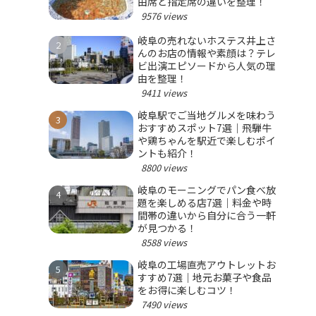
由席と指定席の違いを整理！
9576 views
岐阜の売れないホステス井上さ
んのお店の情報や素顔は？テレ
ビ出演エピソードから人気の理
由を整理！
9411 views
岐阜駅でご当地グルメを味わう
おすすめスポット7選｜飛騨牛
や鶏ちゃんを駅近で楽しむポイ
ントも紹介！
8800 views
岐阜のモーニングでパン食べ放
題を楽しめる店7選｜料金や時
間帯の違いから自分に合う一軒
が見つかる！
8588 views
岐阜の工場直売アウトレットお
すすめ7選｜地元お菓子や食品
をお得に楽しむコツ！
7490 views