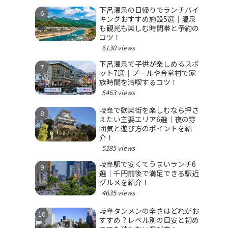
下呂温泉の日帰りでランチバイ
キングおすすめ施設5選｜温泉
も観光も楽しむ時間帯と予約の
コツ！
6130 views
下呂温泉で子供が楽しめるスポ
ット7選｜プールや合掌村で家
族時間を満喫するコツ！
5463 views
岐阜で歓楽街を楽しむなら押さ
えたい主要エリア6選｜夜の雰
囲気と遊び方のポイントを紹
介！
5285 views
岐阜駅で安くてうまいランチ6
選｜千円前後で満足できる駅近
グルメを紹介！
4635 views
岐阜タンメンの辛さはどれがお
すすめ？レベル別の目安と初め